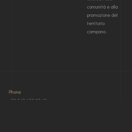
comunità e alla
promozione del
territorio
campano.
Phone
+39 349 653 95 62
Email
info@amperialuxurydesign.it